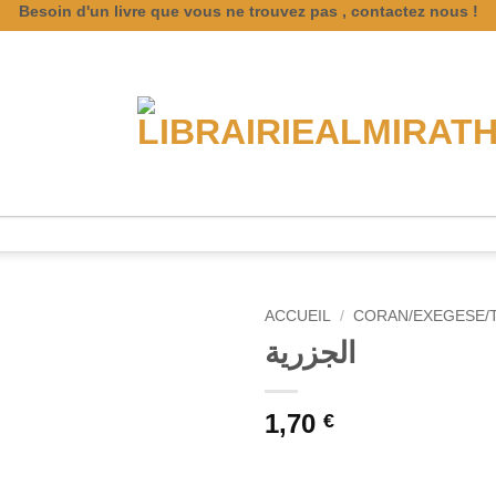
Besoin d'un livre que vous ne trouvez pas , contactez nous !
ACCUEIL
/
CORAN/EXEGESE/
الجزرية
1,70
€