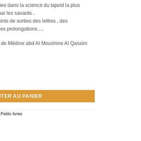
ies dans la science du tajwid la plus
par les savants .
nts de sorties des lettres , des
 des prolongations …
mam de Médine abd Al Moushine Al Qassim
TER AU PANIER
,
Petits livres