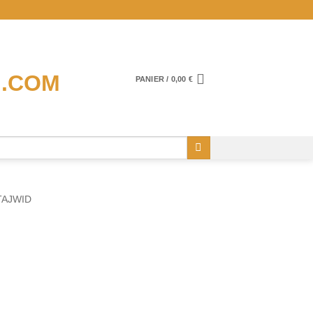
PANIER /
0,00
€
TAJWID