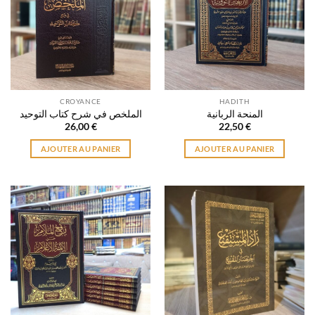
CROYANCE
HADITH
المنحة الربانية
الملخص في شرح كتاب التوحيد
26,00
€
22,50
€
AJOUTER AU PANIER
AJOUTER AU PANIER