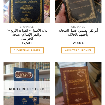
CROYANCE
CROYANCE
أبو بكر الصديق أفضل الصحابة
( ثلاثة الأصول – القواعد الأربع –
وأحقهم بالخلافة
نواقض الإسلام ( نسخة
الحواشي
19,50
€
21,00
€
AJOUTER AU PANIER
AJOUTER AU PANIER
RUPTURE DE STOCK