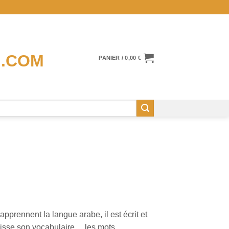
PANIER /
0,00
€
 apprennent la langue arabe, il est écrit et
hisse son vocabulaire… les mots