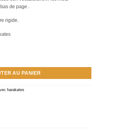
bas de page .
re rigide.
kates
TER AU PANIER
avec harakates