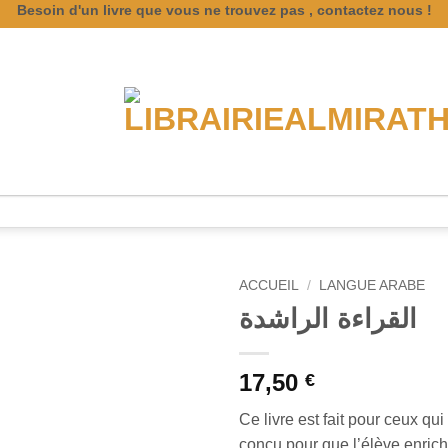
Besoin d'un livre que vous ne trouvez pas , contactez nous !
ACCUEIL
/
LANGUE ARABE
القراءة الراشدة
17,50
€
Ce livre est fait pour ceux qui
conçu pour que l’élève enric