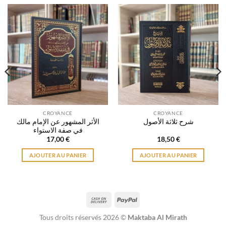
CROYANCE
CROYANCE
الأثر المشهور عن الإمام مالك
شرح ثلاثة الأصول
في صفة الاستواء
17,00
€
18,50
€
AJOUTER AU PANIER
AJOUTER AU PANIER
Cash
PayPal
On
Tous droits réservés 2026 ©
Maktaba Al Mirath
Delivery