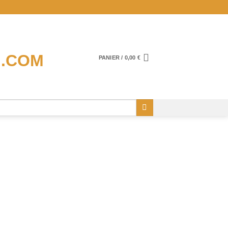
PANIER /
0,00
€