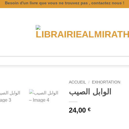
Besoin d'un livre que vous ne trouvez pas , contactez nous !
ACCUEIL
/
EXHORTATION
الوابل الصيب
24,00
€